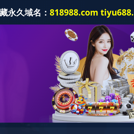
新闻资讯
米兰体育（中国）官方在线登录
3