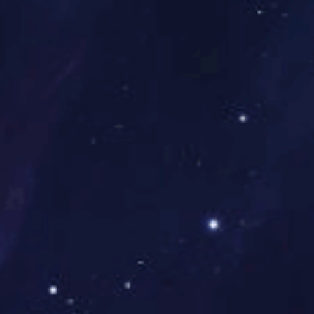
分类推荐
Service