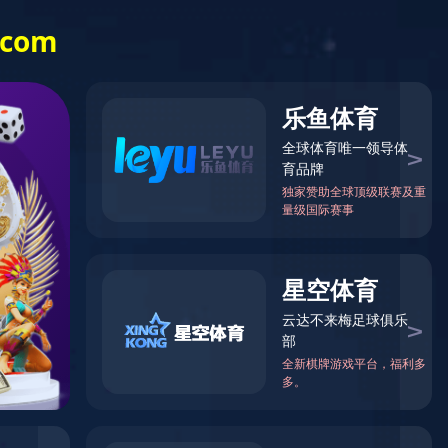
13606791608
37278367@qq.com