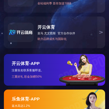
在线客服
13606791608
337278367@qq.com
0579-87321128
浙江省永康市西城街道藻塘工业区
兴旺路87号
产品分类
新闻资讯
关于我们
关
米兰体育网页版
医用推拉式电动门
常见问题
公司简介
钢质子母门
防辐射门
公司新闻
工程案例
钢质单开门
外挂式医用门
客户见证
荣誉证书
钢质转印医用门
五金配件
成功案例
米兰体育（中国）官方在线登录
木质对开门
木质单开门