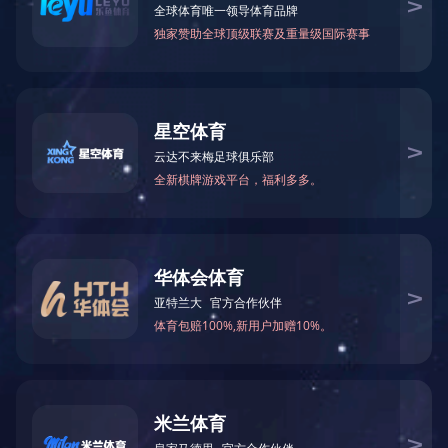
当前位置：
首页
>
产品展示
>
木质对开门
>
搜索
产品分类
米兰体育网页版