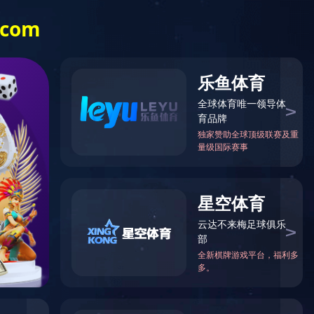
13606791608
37278367@qq.com