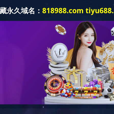
新闻资讯
米兰体育（中国）官方在线登录
3