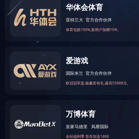
当前位置：
首页
>
产品展示
>
医用推拉式电动门
>
搜索
产品分类
米兰体育网页版
钢质子母门
钢质单开门
防辐射门
外挂式医用门
医用防火门