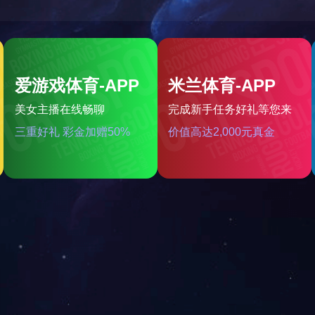
13606791608
337278367@qq.com
057
新闻资讯
关于我们
常见问题
公司简介
公司新闻
工程案例
客户见证
荣誉证书