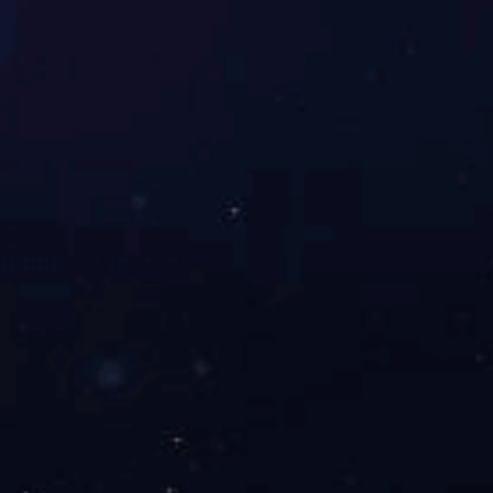
0579-87321128
浙江省永康市西城街道藻塘工业区
兴旺路87号
产品分类
新闻资讯
关于我们
关
米兰体育网页版
医用推拉式电动门
常见问题
公司简介
钢质子母门
防辐射门
公司新闻
工程案例
钢质单开门
外挂式医用门
客户见证
荣誉证书
钢质转印医用门
五金配件
成功案例
米兰体育（中国）官方在线登录
木质对开门
木质单开门
加盟热线：
13777502416
邮箱：
466070291@qq.com