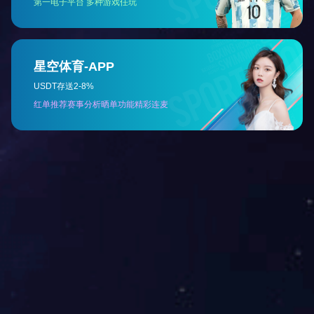
板
标准铅当量
4mm Pb
隔音系数
34DB
保温系数
1.7W/(M2.K)
最大洞口尺寸
1800x2400mm
返回产品列表
米兰体育（中国）官方在线登
录
在线客服
13606791608
337278367@qq.com
0579-87321128