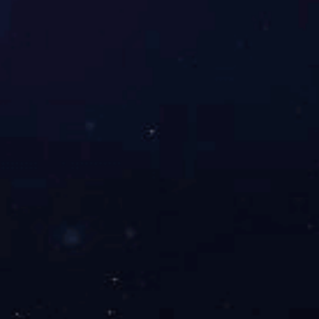
浙江省永康市西城街道藻塘工业区
兴旺路87号
产品分类
新闻资讯
关于我们
关
米兰体育网页版
医用推拉式电动门
常见问题
公司简介
钢质子母门
防辐射门
公司新闻
工程案例
钢质单开门
外挂式医用门
客户见证
荣誉证书
钢质转印医用门
五金配件
成功案例
米兰体育（中国）官方在线登录
木质对开门
木质单开门
加盟热线：
13777502416
邮箱：
466070291@qq.com