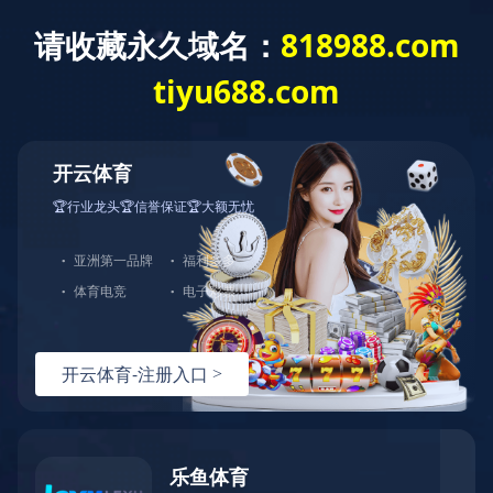
首页
产品展示
公司简介
工程案例
荣誉证书
新闻资讯
米兰体育（中国）官方在线登录
13606791608
337278367@qq.com