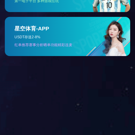
手推力
< 80N
单开尺寸
1300x3000mm
双开尺寸
2000x3001mm
返回产品列表
米兰体育（中国）官方在线登
录
在线客服
13606791608
337278367@qq.com
0579-87321128
浙江省永康市西城街道藻塘工业区
兴旺路87号