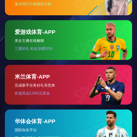
体成型后与周边洁净墙体统一厚度(一般为50mm、75mm、100mm)，达
到洁净房阴角、台阶少的特性要求。
门板面板采用卡扣式结构，在保证整体平整美观的同时充分保证门扇的
强度。
视窗采用双层钢化玻璃，表面与面板平齐，外观平整光滑又便于清洁维
护。
可根据实际需求提供气密洁净门方案。
技术参数
门扇厚度
40mm-50mm
门扇钢板厚度
0.8mm
门框厚度
100mm-600mm
门框钢板厚度
1.5mm
内部填充
高强度蜂窝纸