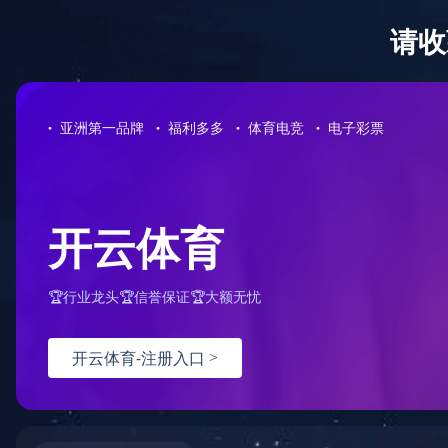
首页
产品展示
公司简介
工程案例
荣誉证书