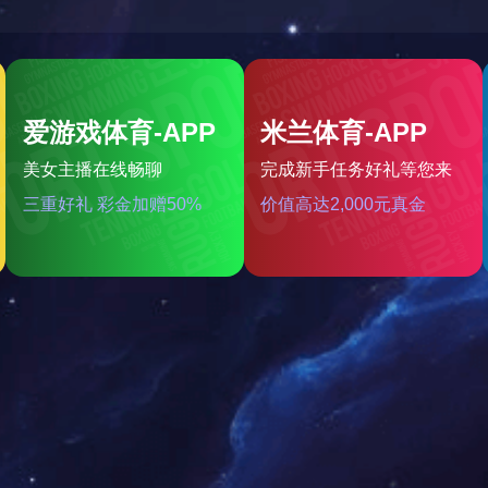
咨询热线
度纸蜂窝;安全、隔音抗菌、耐腐蚀。
清洁。