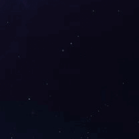
9-87321128
浙江省永康市西城街道藻塘工业区兴旺路87号