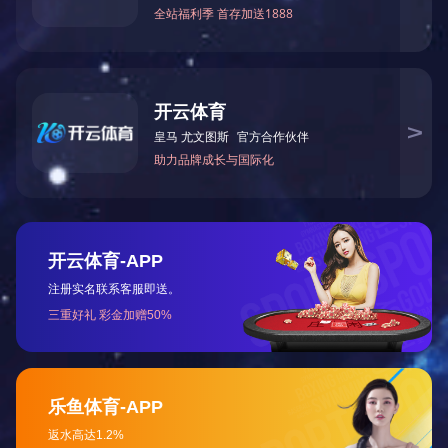
上一个产品：
钢质单开门
下一个产品： 无
分享到：
咨询热线
：
13606791608
立即咨询
关注我们
名称：
钢质单开门
型号：
产品特性
产品适用于医生办公室门、急诊室门、输液室门、储物间门等。