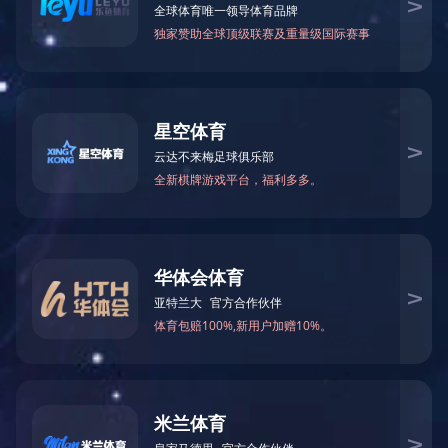
当前位置：
首页
>
产品展示
>
钢质单开门
>
钢质单开门
>
搜索
钢质单开门