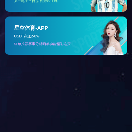
内部填充
高强度铝蜂窝、高强度纸蜂窝
返回产品列表
米兰体育（中国）官方在线登
录
在线客服
13606791608
337278367@qq.com
0579-87321128
浙江省永康市西城街道藻塘工业区
兴旺路87号