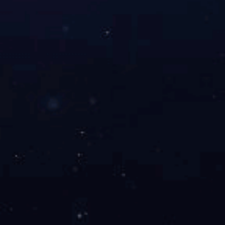
产品分类
新闻资讯
关于我们
关
米兰体育网页版
医用推拉式电动门
常见问题
公司简介
钢质子母门
防辐射门
公司新闻
工程案例
钢质单开门
外挂式医用门
客户见证
荣誉证书
钢质转印医用门
五金配件
成功案例
米兰体育（中国）官方在线登录
木质对开门
木质单开门
加盟热线：
13777502416
邮箱：
466070291@qq.com
中国
在线客服
Sitemap
技术支持：东方五金网
版权所有 米兰体育网页版